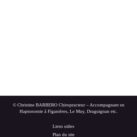
© Christine BARBERO Chiropracteur – Accompagnant en
Haptonomie à Figanières, Le Muy, Draguignan etc.
Liens utiles
Plan du site